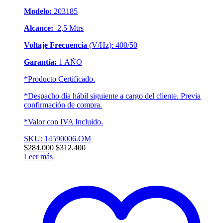
Modelo:
203185
Alcance:
2,5 Mtrs
Voltaje Frecuencia
(V/Hz): 400/50
Garantía:
1 AÑO
*Producto Certificado.
*Despacho día hábil siguiente a cargo del cliente. Previa
confirmación de compra.
*Valor con IVA Incluido.
SKU: 14590006.OM
$
284.000
$
312.400
Leer más