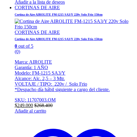
Añadir a la lista de deseos
CORTINAS DE AIRE
Cortina de Aire AIROLITE FM-1215 SA3/Y 220v Solo Frio 150cm
CORTINAS DE AIRE
Cortina de Aire AIROLITE FM-1215 SA3/Y 220v Solo Frio 150cm
0
out of 5
(0)
Marca: AIROLITE
Garantía: 1 AÑO
Modelo: FM-1215 SA3/Y
Alcance: Alc. 2,5 – 3 Mtr.
VOLTAJE / TIPO: 220v / Solo Frio
*Despacho día hábil siguiente a cargo del cliente.
SKU: 11707003.OM
$
249.000
$
268.400
Añadir al carrito