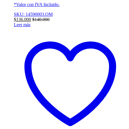
*Valor con IVA Incluido.
SKU: 14590003.OM
$
136.000
$
140.000
Leer más