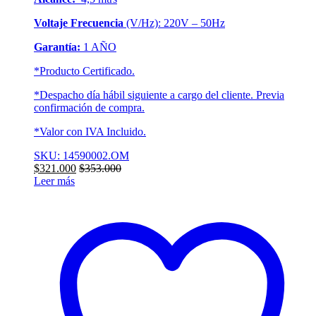
Voltaje Frecuencia
(V/Hz): 220V – 50Hz
Garantía:
1 AÑO
*Producto Certificado.
*Despacho día hábil siguiente a cargo del cliente. Previa
confirmación de compra.
*Valor con IVA Incluido.
SKU: 14590002.OM
$
321.000
$
353.000
Leer más