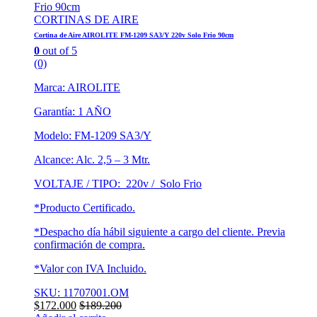
CORTINAS DE AIRE
Cortina de Aire AIROLITE FM-1209 SA3/Y 220v Solo Frio 90cm
0
out of 5
(0)
Marca: AIROLITE
Garantía: 1 AÑO
Modelo: FM-1209 SA3/Y
Alcance: Alc. 2,5 – 3 Mtr.
VOLTAJE / TIPO: 220v / Solo Frio
*Producto Certificado.
*Despacho día hábil siguiente a cargo del cliente. Previa
confirmación de compra.
*Valor con IVA Incluido.
SKU: 11707001.OM
$
172.000
$
189.200