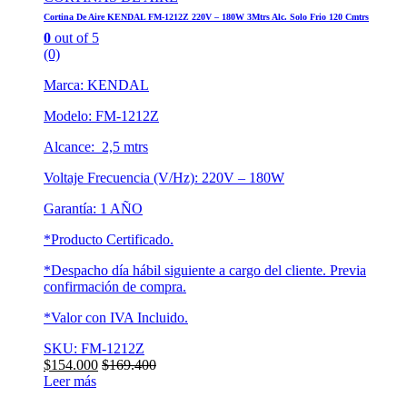
Cortina De Aire KENDAL FM-1212Z 220V – 180W 3Mtrs Alc. Solo Frio 120 Cmtrs
0
out of 5
(0)
Marca: KENDAL
Modelo: FM-1212Z
Alcance: 2,5 mtrs
Voltaje Frecuencia (V/Hz): 220V – 180W
Garantía: 1 AÑO
*Producto Certificado.
*Despacho día hábil siguiente a cargo del cliente. Previa
confirmación de compra.
*Valor con IVA Incluido.
SKU: FM-1212Z
$
154.000
$
169.400
Leer más