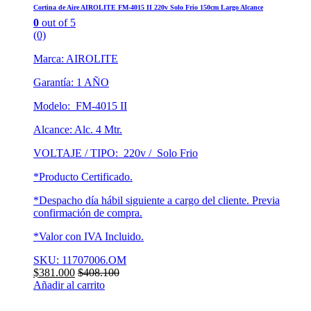
Cortina de Aire AIROLITE FM-4015 II 220v Solo Frio 150cm Largo Alcance
0
out of 5
(0)
Marca: AIROLITE
Garantía: 1 AÑO
Modelo: FM-4015 II
Alcance: Alc. 4 Mtr.
VOLTAJE / TIPO: 220v / Solo Frio
*Producto Certificado.
*Despacho día hábil siguiente a cargo del cliente. Previa
confirmación de compra.
*Valor con IVA Incluido.
SKU: 11707006.OM
$
381.000
$
408.100
Añadir al carrito