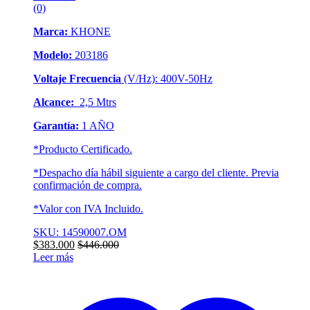
(0)
Marca:
KHONE
Modelo:
203186
Voltaje Frecuencia
(V/Hz): 400V-50Hz
Alcance:
2,5 Mtrs
Garantía:
1 AÑO
*Producto Certificado.
*Despacho día hábil siguiente a cargo del cliente. Previa
confirmación de compra.
*Valor con IVA Incluido.
SKU: 14590007.OM
$
383.000
$
446.000
Leer más