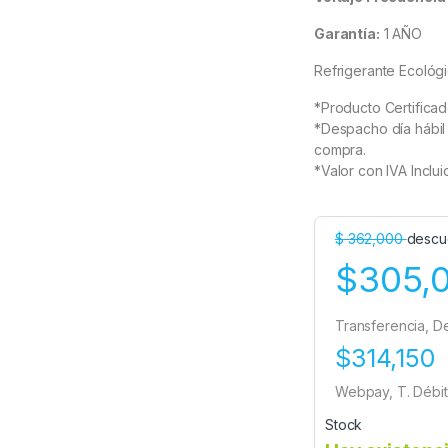
Garantía:
1 AÑO
Refrigerante Ecológ
*Producto Certificad
*Despacho día hábil 
compra.
*Valor con IVA Inclui
$
362,000
descu
$305,
Transferencia, D
$314,150
Webpay, T. Débit
Stock