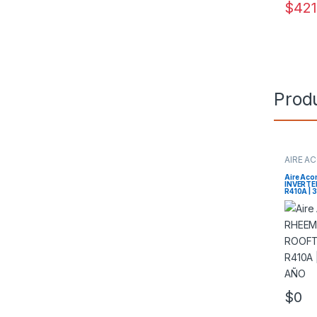
$
421
Prod
AIRE A
TOP
Aire Aco
INVERTER
R410A | 3
$
0