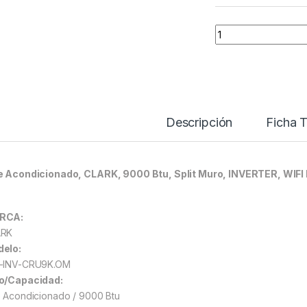
Aire Acondicionado
Descripción
Ficha T
e Acondicionado, CLARK, 9000 Btu, Split Muro, INVERTER, WIFI In
RCA:
ARK
elo:
-INV-CRU9K.OM
o/Capacidad:
e Acondicionado / 9000 Btu