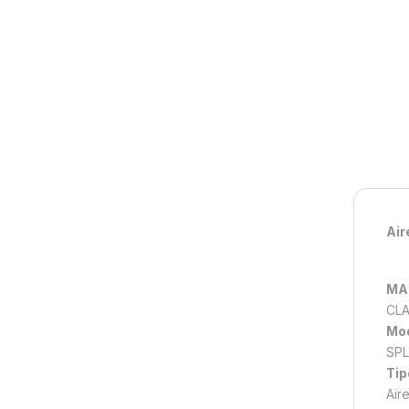
Air
MA
CL
Mod
SPL
Tip
Air