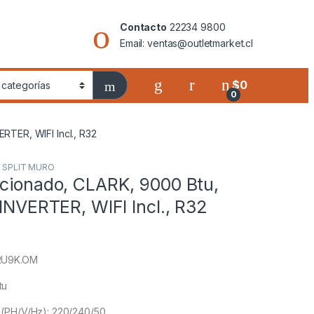
Contacto
22234 9800
Email: ventas@outletmarket.cl
$
0
0
RTER, WIFI Incl., R32
,
SPLIT MURO
icionado, CLARK, 9000 Btu,
 INVERTER, WIFI Incl., R32
RU9K.OM
tu
(PH/V/Hz): 220/240/50