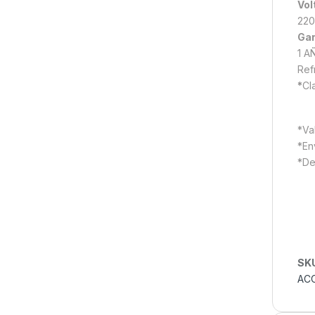
Vol
220
Gar
1 A
Ref
*
Cl
*Val
*En
*De
SK
AC