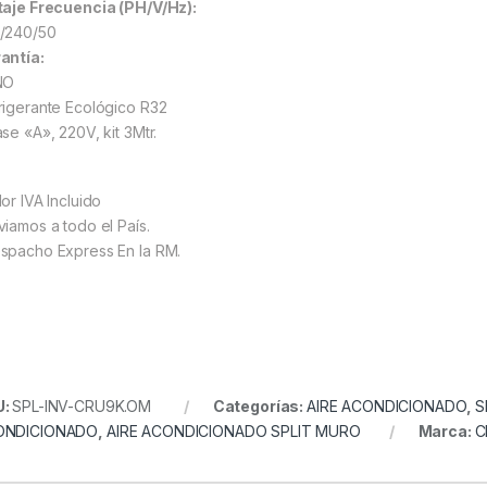
taje Frecuencia (PH/V/Hz):
/240/50
antía:
ÑO
rigerante Ecológico R32
ase «A», 220V, kit 3Mtr.
or IVA Incluido
viamos a todo el País.
spacho Express En la RM.
U:
SPL-INV-CRU9K.OM
Categorías:
AIRE ACONDICIONADO
,
S
ONDICIONADO
,
AIRE ACONDICIONADO SPLIT MURO
Marca:
C