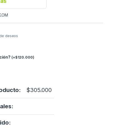
ias
9K.OM
a de deseos
ación?
(
+
$
120.000
)
roducto:
$
305.000
ales:
ido: