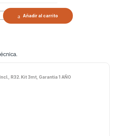
, CLARK, 9000 Btu, Split Muro, INVERTER, WIFI Incl., R32 quanti
Añadir al carrito
écnica.
cl., R32. Kit 3mt, Garantia 1 AÑO