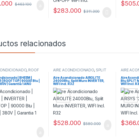
.000
$
505.
$
463.100
$
283.000
$
311.300
uctos relacionados
CONDICIONADO
,
ROOF
AIRE ACONDICIONADO
,
SPLIT
AIRE ACO
MURO
MURO
ndicionado | RHEEM |
Aire Acondicionado AIROLITE
Aire Acond
 | ROOFTOP | 90000 Btu |
24000Btu, Split Muro INVERTER,
Btu SPLIT
80V | Garantia 1 AÑO
WIFI Incl. R32
WIFI Incl. R
$
528.000
$
366.
$
580.000