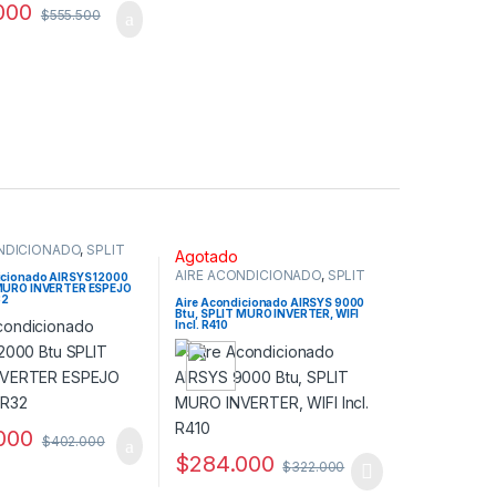
000
$
555.500
NDICIONADO
,
SPLIT
Agotado
AIRE ACONDICIONADO
,
SPLIT
icionado AIRSYS 12000
MURO
 MURO INVERTER ESPEJO
32
Aire Acondicionado AIRSYS 9000
Btu, SPLIT MURO INVERTER, WIFI
Incl. R410
000
$
402.000
$
284.000
$
322.000