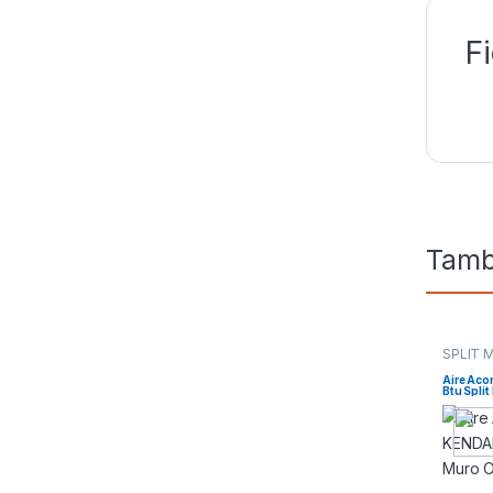
F
Tamb
SPLIT 
Aire Ac
Btu Split