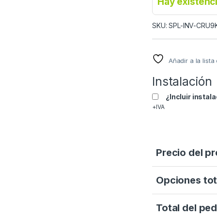
Hay existenc
SKU: SPL-INV-CRU
Añadir a la list
Instalación
¿Incluir instal
+IVA
Precio del p
Opciones tot
Total del ped