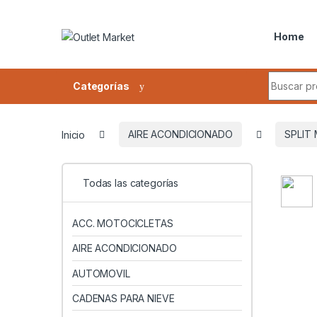
Skip to navigation
Skip to content
Home
Search fo
Categorías
Inicio
AIRE ACONDICIONADO
SPLIT
Todas las categorías
ACC. MOTOCICLETAS
AIRE ACONDICIONADO
AUTOMOVIL
CADENAS PARA NIEVE