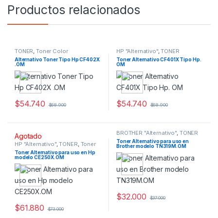
Productos relacionados
TONER
,
Toner Color
HP "Alternativo"
,
TONER
Alternativo Toner Tipo Hp CF402X
Toner Alternativo CF401X Tipo Hp.
.OM
OM
$
54.740
$
54.740
$
68.900
$
68.900
BROTHER "Alternativo"
,
TONER
Agotado
Toner Alternativo para uso en
HP "Alternativo"
,
TONER
,
Toner
Brother modelo TN319M.OM
Monocromatico
Toner Alternativo para uso en Hp
modelo CE250X.OM
$
32.000
$
37.000
$
61.880
$
73.000