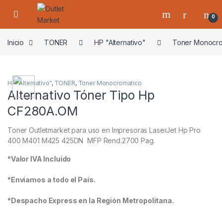
Skip to navigation
Skip to content
0
Inicio
TONER
HP "Alternativo"
Toner Monocro
HP "Alternativo"
,
TONER
,
Toner Monocromatico
Alternativo Tóner Tipo Hp
CF280A.OM
Toner Outletmarket para uso en Impresoras LaserJet Hp Pro
400 M401 M425 425DN MFP Rend.2700 Pag.
*Valor IVA Incluido
*Enviamos a todo el País.
*Despacho Express en la Región Metropolitana.