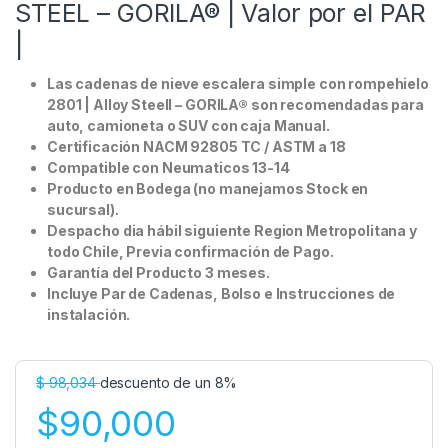
STEEL – GORILA® | Valor por el PAR
|
Las cadenas de nieve escalera simple con rompehielo
2801 | Alloy Steell – GORILA® son recomendadas para
auto, camioneta o SUV con caja Manual.
Certificación NACM 92805 TC / ASTM a 18
Compatible con Neumaticos 13-14
Producto en Bodega (no manejamos Stock en
sucursal).
Despacho dia hábil siguiente Region Metropolitana y
todo Chile, Previa confirmación de Pago.
Garantía del Producto 3 meses.
Incluye Par de Cadenas, Bolso e Instrucciones de
instalación.
$
98,034
descuento de un 8%
$90,000