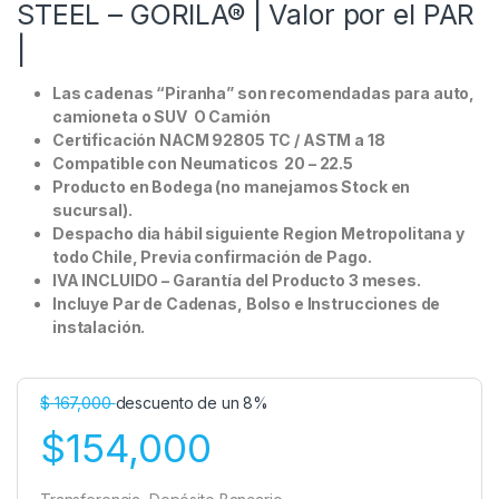
STEEL – GORILA® | Valor por el PAR
|
Las cadenas “Piranha” son recomendadas para auto,
camioneta o SUV O Camión
Certificación NACM 92805 TC / ASTM a 18
Compatible con Neumaticos 20 – 22.5
Producto en Bodega (no manejamos Stock en
sucursal).
Despacho dia hábil siguiente Region Metropolitana y
todo Chile, Previa confirmación de Pago.
IVA INCLUIDO – Garantía del Producto 3 meses.
Incluye Par de Cadenas, Bolso e Instrucciones de
instalación.
$
167,000
descuento de un 8%
$154,000