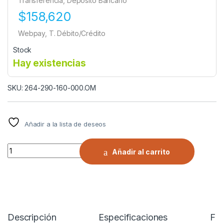
Transferencia, Depósito Bancario
$158,620
Webpay, T. Débito/Crédito
Stock
Hay existencias
SKU: 264-290-160-000.OM
Añadir a la lista de deseos
CADENA NIEVE ESCALERA SIMPLE CON ROMPEHIELO 2845 | ALLO
Añadir al carrito
Descripción
Especificaciones
FI