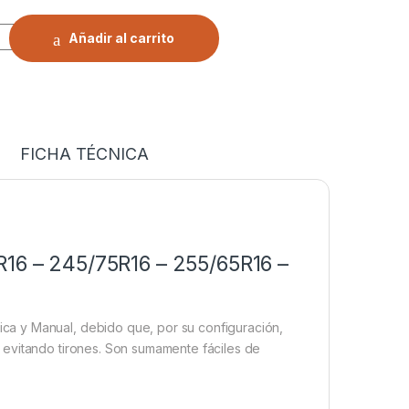
O RV-250 | ALLOY STEEL - GORILA® | Valor por el PAR quantit
Añadir al carrito
FICHA TÉCNICA
R16 – 245/75R16 – 255/65R16 –
a y Manual, debido que, por su configuración,
 evitando tirones. Son sumamente fáciles de