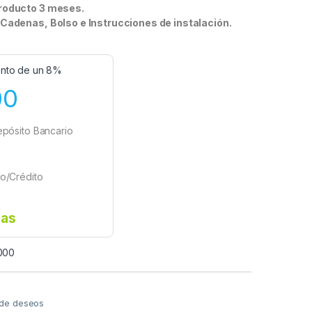
Producto 3 meses.
 Cadenas, Bolso e Instrucciones de instalación.
nto de un 8%
00
epósito Bancario
o/Crédito
ias
000
a de deseos