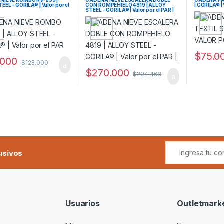
EEL – GORILA® | Valor por el
CON ROMPEHIELO 4819 | ALLOY
| GORILA® 
STEEL – GORILA® | Valor por el PAR |
$
75.0
.000
$
123.000
$
270.000
$
294.468
usivos
Usuarios
Outletmark