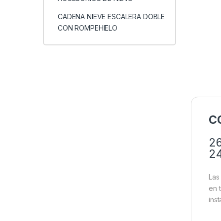
CADENA NIEVE ESCALERA DOBLE
CON ROMPEHIELO
C
26
24
Las
en 
ins