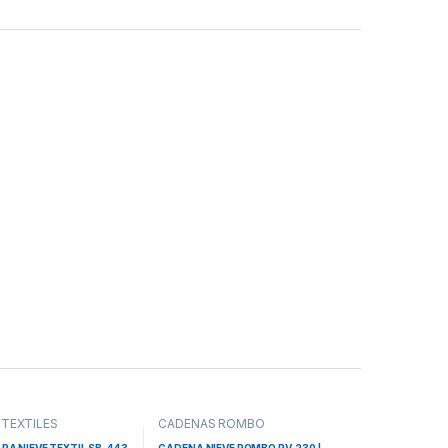
TEXTILES
CADENAS ROMBO
RA NIEVE TEXTIL SB-443
CADENA NIEVE ROMBO RV-230 |