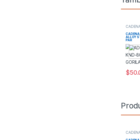
CADEN
CADENA 
ALLOY ST
PAR
$
50.
Prod
CADEN
CADENA 