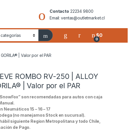
Contacto
22234 9800
Email: ventas@outletmarket.cl
$
0
0
ORILA® | Valor por el PAR
EVE ROMBO RV-250 | ALLOY
ILA® | Valor por el PAR
SnowFox” son recomendadas para autos con caja
Manual.
n Neumáticos 15 – 16 – 17
odega (no manejamos Stock en sucursal).
ábil siguiente Region Metropolitana y todo Chile,
mación de Pago.