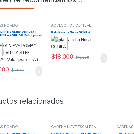
AS ROMBO
ACCESORIOS DE NIEVE
,
AUTOMOVIL
NIEVE ROMBO KND-80 |
Pala Para La Nieve GORILA.
EEL – GORILA® | Valor por el
$
18.000
$
19.250
000
$
54.911
uctos relacionados
AS ROMBO
CADENA NIEVE ESCALERA
CADENAS 
DOBLE CON ROMPEHIELO
NIEVE ROMBO RV-255 |
CADENA NIEVE ESCALERA DOBLE
CADENA PA