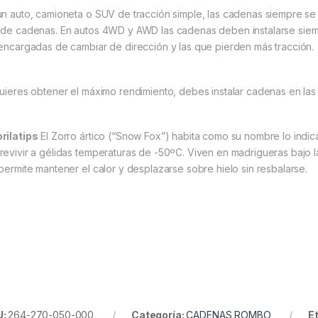
un auto, camioneta o SUV de tracción simple, las cadenas siempre se 
 de cadenas. En autos 4WD y AWD las cadenas deben instalarse siemp
 encargadas de cambiar de dirección y las que pierden más tracción.
quieres obtener el máximo rendimiento, debes instalar cadenas en las
rilatips
El Zorro ártico (“Snow Fox”) habita como su nombre lo indica
revivir a gélidas temperaturas de -50ºC. Viven en madrigueras bajo la
 permite mantener el calor y desplazarse sobre hielo sin resbalarse.
U:
264-270-050-000
Categoría:
CADENAS ROMBO
E