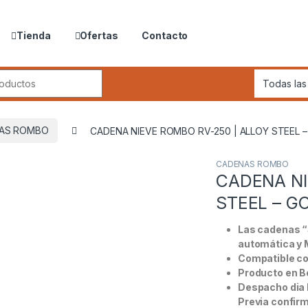
Tienda
Ofertas
Contacto
r:
AS ROMBO
CADENA NIEVE ROMBO RV-250 | ALLOY STEEL – G
CADENAS ROMBO
CADENA NI
STEEL – GOR
Las cadenas “
automática y 
Compatible co
Producto en B
Despacho dia h
Previa confir