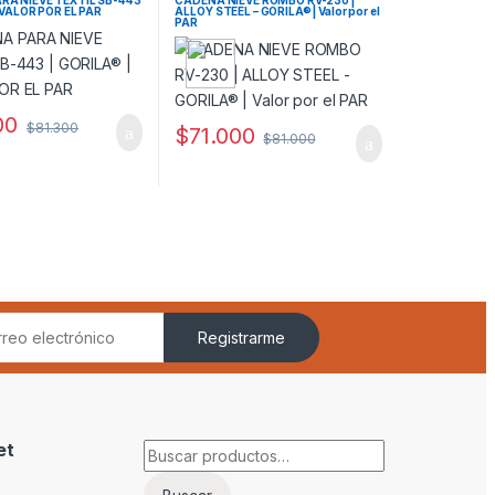
| VALOR POR EL PAR
ALLOY STEEL – GORILA® | Valor por el
PAR
00
$
81.300
$
71.000
$
81.000
Registrarme
et
Buscar por: