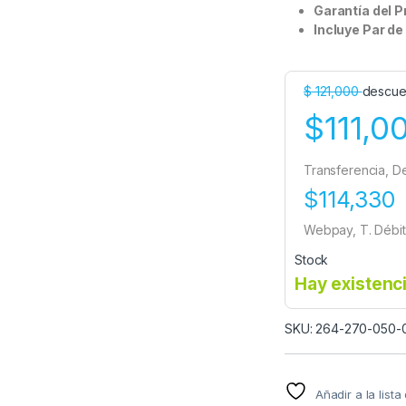
Garantía del 
Incluye Par de
$
121,000
descue
$111,0
Transferencia, D
$114,330
Webpay, T. Débit
Stock
Hay existenc
SKU: 264-270-050-
Añadir a la list