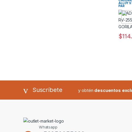
ALLOY ST
PAR
$
114
Suscríbete
y obtén
descuentos excl
Whatsapp