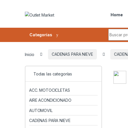
Skip to navigation
Skip to content
Home
Search fo
Categorías
Inicio
CADENAS PARA NIEVE
CADEN
Todas las categorías
ACC. MOTOCICLETAS
AIRE ACONDICIONADO
AUTOMOVIL
CADENAS PARA NIEVE