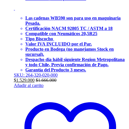
Las cadenas WB590 son para uso en maquinaria
Pesada.
Certificación NACM 92805 TC / ASTM a 18
Compatible con Neumáticos
20,5R25
Tipo Biscocho
Valor IVA INCLUIDO por el Par.
Producto en Bodega (no manejamos Stock en
sucursal).
Despacho dia hábil siguiente Region Metropolitana
y todo Chile, Previa confirmación de Pago.
Garantía del Producto 3 meses.
SKU: 264-320-020-000
$
1.529.000
$
1.666.000
Añadir al carrito