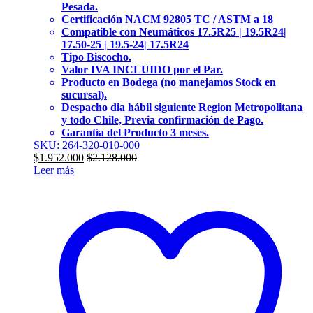
Pesada.
Certificación NACM 92805 TC / ASTM a 18
Compatible con Neumáticos 17.5R25 | 19.5R24|
17.50-25 | 19.5-24| 17.5R24
Tipo Biscocho.
Valor IVA INCLUIDO por el Par.
Producto en Bodega (no manejamos Stock en
sucursal).
Despacho dia hábil siguiente Region Metropolitana
y todo Chile, Previa confirmación de Pago.
Garantía del Producto 3 meses.
SKU: 264-320-010-000
$
1.952.000
$
2.128.000
Leer más