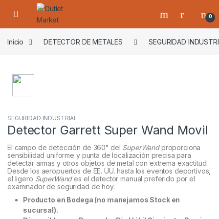
Skip to navigation
Skip to content
0
Inicio
DETECTOR DE METALES
SEGURIDAD INDUSTRI
SEGURIDAD INDUSTRIAL
Detector Garrett Super Wand Movil
El campo de detección de 360° del
SuperWand
proporciona
sensibilidad uniforme y punta de localización precisa para
detectar armas y otros objetos de metal con extrema exactitud.
Desde los aeropuertos de EE. UU. hasta los eventos deportivos,
el ligero
SuperWand
es el detector manual preferido por el
examinador de seguridad de hoy.
Producto en Bodega (no manejamos Stock en
sucursal).