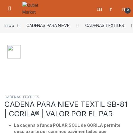
Skip to navigation
Skip to content
0
Inicio
CADENAS PARA NIEVE
CADENAS TEXTILES
CADENAS TEXTILES
CADENA PARA NIEVE TEXTIL SB-81
| GORILA® | VALOR POR EL PAR
La cadena o funda POLAR SOUL de GORILA permite
desplazarte por caminos pavimentados que