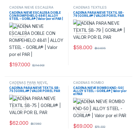
CADENA NIEVE ESCALERA
CADENAS TEXTILES
DOBLE CON ROMPEHIELO
CADENA NIEVE ESCALERA DOBLE
CADENA PARA NIEVE TEXTIL SB-
CON ROMPEHIELO 4841 | ALLOY
79 | GORILA® | VALOR POR EL PAR
STEEL – GORILA® | Valor por el PAR |
$
58.000
$
63.695
$
197.000
$
214.903
CADENAS PARA NIEVE
,
CADENAS ROMBO
CADENAS TEXTILES
CADENA PARA NIEVE TEXTIL SB-
CADENA NIEVE ROMBO KND-50 |
75 | GORILA® | VALOR POR EL PAR
ALLOY STEEL – GORILA® | Valor por
el PAR
$
62.000
$
67.960
$
69.000
$
75.332