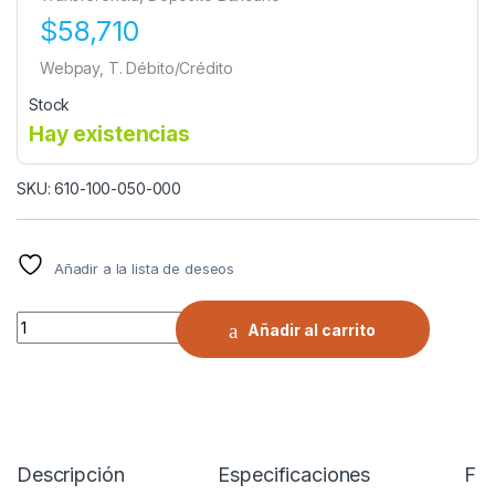
$58,710
Webpay, T. Débito/Crédito
Stock
Hay existencias
SKU: 610-100-050-000
Añadir a la lista de deseos
CADENA PARA NIEVE TEXTIL SB-81 | GORILA® | VALOR POR EL
Añadir al carrito
Descripción
Especificaciones
FI