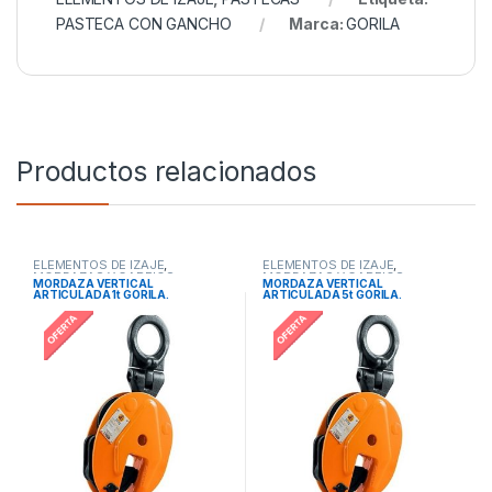
PASTECA CON GANCHO
Marca:
GORILA
Productos relacionados
ELEMENTOS DE IZAJE
,
ELEMENTOS DE IZAJE
,
MORDAZAS Y GARFIOS
MORDAZAS Y GARFIOS
MORDAZA VERTICAL
MORDAZA VERTICAL
ARTICULADA 1t GORILA.
ARTICULADA 5t GORILA.