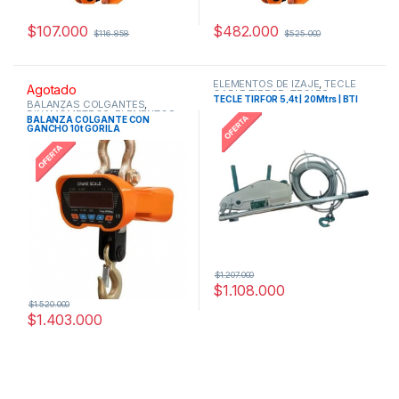
$
107.000
$
482.000
$
116.858
$
525.000
ELEMENTOS DE IZAJE
,
TECLE
Agotado
CABLE TIRFOR
,
TECLES
TECLE TIRFOR 5,4t | 20Mtrs | BTI
BALANZAS COLGANTES
,
DINAMÓMETROS
,
ELEMENTOS
BALANZA COLGANTE CON
DE IZAJE
GANCHO 10t GORILA
$
1.207.000
$
1.108.000
$
1.520.000
$
1.403.000