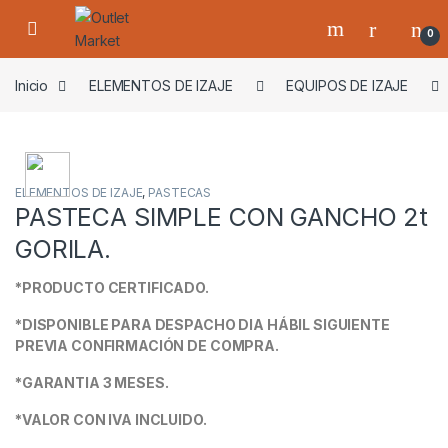
Skip to navigation
Skip to content
0
Inicio
ELEMENTOS DE IZAJE
EQUIPOS DE IZAJE
ELEMENTOS DE IZAJE
,
PASTECAS
PASTECA SIMPLE CON GANCHO 2t
GORILA.
*PRODUCTO CERTIFICADO.
*DISPONIBLE PARA DESPACHO DIA HÁBIL SIGUIENTE
PREVIA CONFIRMACIÓN DE COMPRA.
*GARANTIA 3 MESES.
*VALOR CON IVA INCLUIDO.