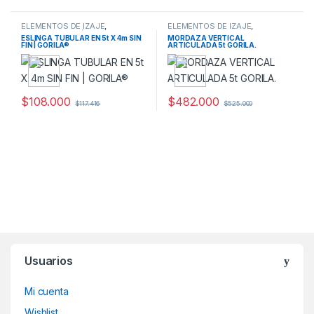
ELEMENTOS DE IZAJE
,
ELEMENTOS DE IZAJE
,
ESLINGAS SINTÉTICAS
MORDAZAS Y GARFIOS
ESLINGA TUBULAR EN 5t X 4m SIN
MORDAZA VERTICAL
FIN | GORILA®
ARTICULADA 5t GORILA.
$
108.000
$
482.000
$
117.416
$
525.000
Usuarios
Mi cuenta
Wishlist