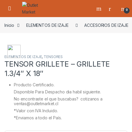
Skip to navigation
Skip to content
0
Inicio
ELEMENTOS DE IZAJE
ACCESORIOS DE IZAJE
ELEMENTOS DE IZAJE
,
TENSORES
TENSOR GRILLETE – GRILLETE
1.3/4″ X 18″
Producto Certificado.
Disponible Para Despacho dia habil siguiente.
No encontraste el que buscabas? cotizanos a
ventas@outletmarket.cl
*Valor con IVA Incluido.
*Enviamos a todo el País.